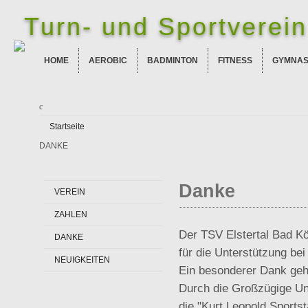
Turn- und Sportverein 
HOME
AEROBIC
BADMINTON
FITNESS
GYMNAS
Startseite
DANKE
Danke
VEREIN
ZAHLEN
Der TSV Elstertal Bad Kös
DANKE
für die Unterstützung be
NEUIGKEITEN
Ein besonderer Dank geh
Durch die Großzügige U
die "Kurt Leopold Sportst