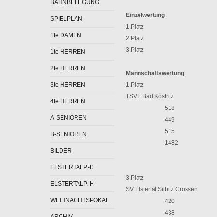
BAHNBELEGUNG
Einzelwertung
SPIELPLAN
1.Platz
1te DAMEN
2.Platz
3.Platz
1te HERREN
2te HERREN
Mannschaftswertung
3te HERREN
1.Platz
TSVE Bad Köstritz
4te HERREN
518
A-SENIOREN
449
515
B-SENIOREN
1482
BILDER
ELSTERTALP.-D
3.Platz
ELSTERTALP.-H
SV Elstertal Silbitz Crossen
WEIHNACHTSPOKAL
420
438
ARCHIV